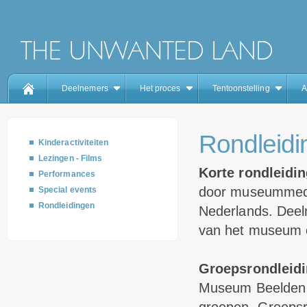
Deelnemers
Het proces
Tentoonstelling
A
Rondleidi
Kinderactiviteiten
Lezingen - Films
Korte rondleidi
Performances
door museummedew
Special events
Rondleidingen
Nederlands. Deel
van het museum o
Groepsrondleid
Museum Beelden a