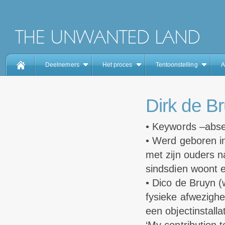
Deelnemers
Het proces
Tentoonstelling
A
Dirk de B
• Keywords –abse
• Werd geboren i
met zijn ouders na
sindsdien woont e
• Dico de Bruyn (we
fysieke afwezighe
een objectinstall