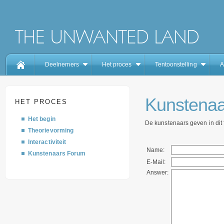
Deelnemers
Het proces
Tentoonstelling
A
Kunstenaa
HET PROCES
Het begin
De kunstenaars geven in dit
Theorievorming
Interactiviteit
Name:
Kunstenaars Forum
E-Mail:
Answer: