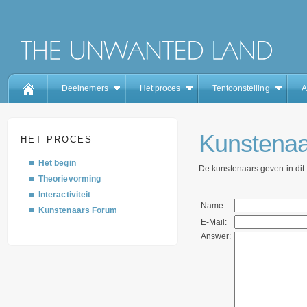
Deelnemers
Het proces
Tentoonstelling
A
Kunstenaa
HET PROCES
Het begin
De kunstenaars geven in dit
Theorievorming
Interactiviteit
Name:
Kunstenaars Forum
E-Mail:
Answer: