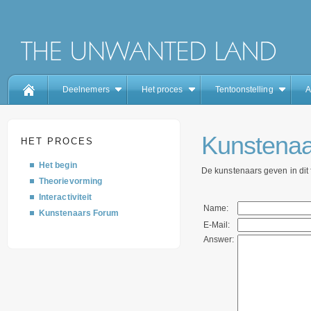
Deelnemers
Het proces
Tentoonstelling
A
Kunstenaa
HET PROCES
Het begin
De kunstenaars geven in dit
Theorievorming
Interactiviteit
Name:
Kunstenaars Forum
E-Mail:
Answer: