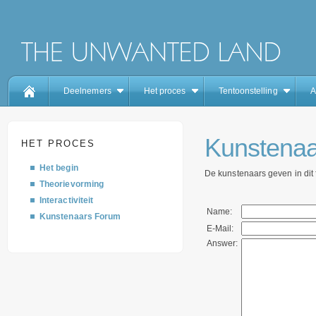
Deelnemers
Het proces
Tentoonstelling
A
Kunstenaa
HET PROCES
Het begin
De kunstenaars geven in dit
Theorievorming
Interactiviteit
Name:
Kunstenaars Forum
E-Mail:
Answer: