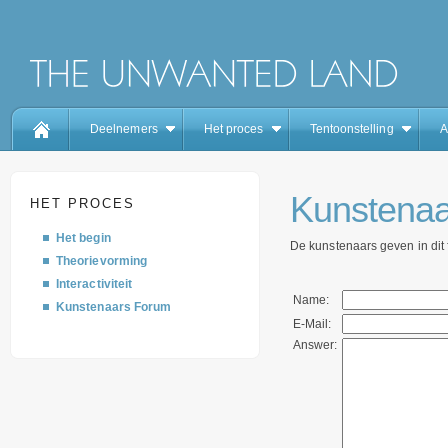
Deelnemers
Het proces
Tentoonstelling
A
Kunstenaa
HET PROCES
Het begin
De kunstenaars geven in dit
Theorievorming
Interactiviteit
Name:
Kunstenaars Forum
E-Mail:
Answer: