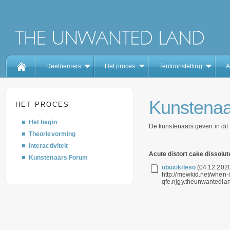
Deelnemers
Het proces
Tentoonstelling
A
Kunstenaa
HET PROCES
Het begin
De kunstenaars geven in dit
Theorievorming
Interactiviteit
Acute distort cake dissolut
Kunstenaars Forum
ubuxikileso
(04.12.2020
http://mewkid.net/when-i
qfe.njgy.theunwantedlan